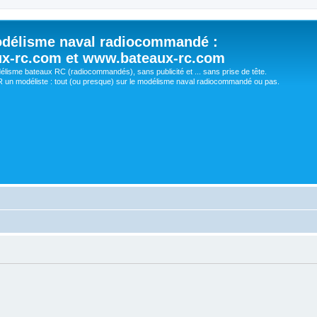
délisme naval radiocommandé :
ux-rc.com et www.bateaux-rc.com
délisme bateaux RC (radiocommandés), sans publicité et ... sans prise de tête.
un modéliste : tout (ou presque) sur le modélisme naval radiocommandé ou pas.