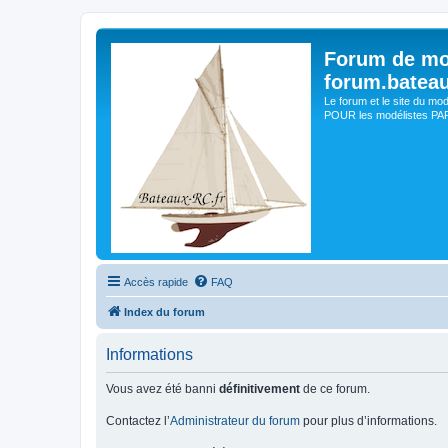
Forum de mo
forum.batea
Le forum et le site du mo
POUR les modélistes PAR 
Accès rapide
FAQ
Index du forum
Informations
Vous avez été banni
définitivement
de ce forum.
Contactez l’
Administrateur du forum
pour plus d’informations.