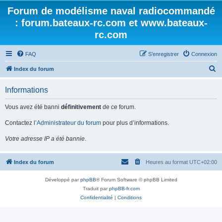
Forum de modélisme naval radiocommandé
: forum.bateaux-rc.com et www.bateaux-
rc.com
FAQ
S’enregistrer
Connexion
R
Index du forum
e
Informations
c
h
Vous avez été banni
définitivement
de ce forum.
e
Contactez l’
Administrateur du forum
pour plus d’informations.
r
Votre adresse IP a été bannie.
c
h
Index du forum
Heures au format
UTC+02:00
e
r
Développé par
phpBB
® Forum Software © phpBB Limited
Traduit par
phpBB-fr.com
Confidentialité
|
Conditions