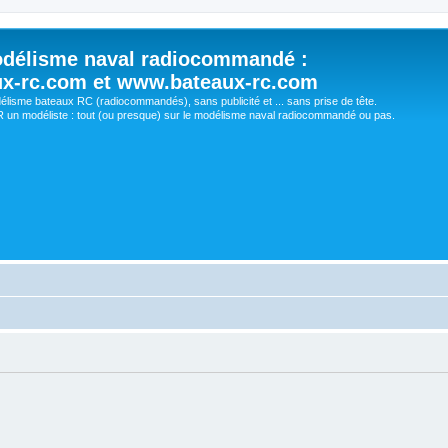
délisme naval radiocommandé :
ux-rc.com et www.bateaux-rc.com
délisme bateaux RC (radiocommandés), sans publicité et ... sans prise de tête.
un modéliste : tout (ou presque) sur le modélisme naval radiocommandé ou pas.