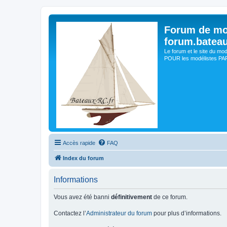
Forum de mo
forum.batea
Le forum et le site du mo
POUR les modélistes PAR 
Accès rapide
FAQ
Index du forum
Informations
Vous avez été banni
définitivement
de ce forum.
Contactez l’
Administrateur du forum
pour plus d’informations.