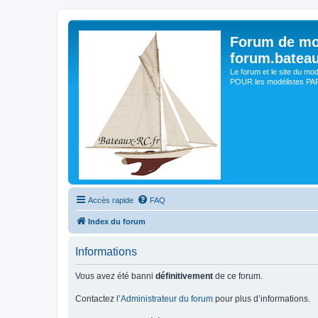
Forum de mo
forum.batea
Le forum et le site du mo
POUR les modélistes PAR 
Accès rapide
FAQ
Index du forum
Informations
Vous avez été banni
définitivement
de ce forum.
Contactez l’
Administrateur du forum
pour plus d’informations.