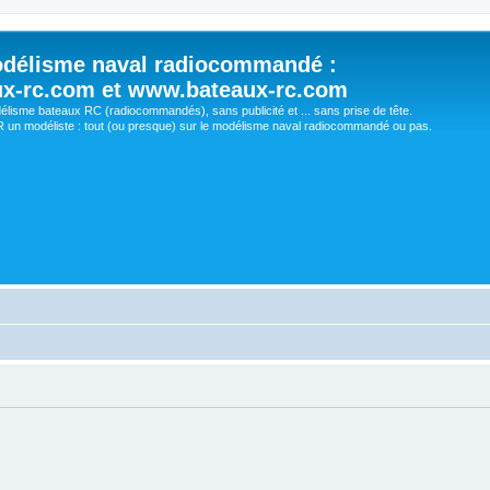
délisme naval radiocommandé :
ux-rc.com et www.bateaux-rc.com
délisme bateaux RC (radiocommandés), sans publicité et ... sans prise de tête.
un modéliste : tout (ou presque) sur le modélisme naval radiocommandé ou pas.