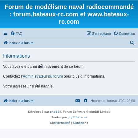
Forum de modélisme naval radiocommandé
: forum.bateaux-rc.com et www.bateaux-
rc.com
FAQ
S’enregistrer
Connexion
R
Index du forum
e
Informations
c
h
Vous avez été banni
définitivement
de ce forum.
e
Contactez l’
Administrateur du forum
pour plus d’informations.
r
Votre adresse IP a été bannie.
c
h
Index du forum
Heures au format
UTC+02:00
e
r
Développé par
phpBB
® Forum Software © phpBB Limited
Traduit par
phpBB-fr.com
Confidentialité
|
Conditions