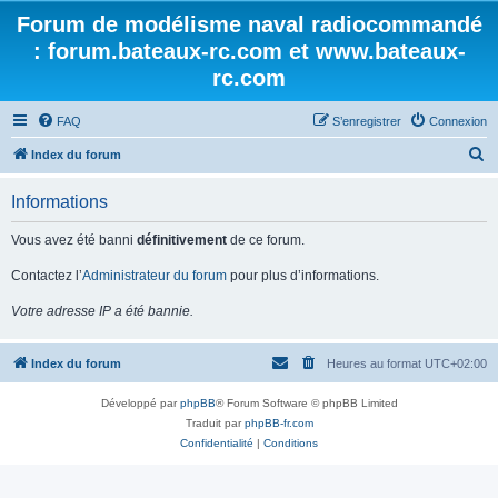
Forum de modélisme naval radiocommandé
: forum.bateaux-rc.com et www.bateaux-
rc.com
FAQ
S’enregistrer
Connexion
R
Index du forum
e
Informations
c
h
Vous avez été banni
définitivement
de ce forum.
e
Contactez l’
Administrateur du forum
pour plus d’informations.
r
Votre adresse IP a été bannie.
c
h
Index du forum
Heures au format
UTC+02:00
e
r
Développé par
phpBB
® Forum Software © phpBB Limited
Traduit par
phpBB-fr.com
Confidentialité
|
Conditions