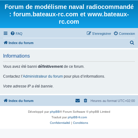
Forum de modélisme naval radiocommandé
: forum.bateaux-rc.com et www.bateaux-
rc.com
FAQ
S’enregistrer
Connexion
R
Index du forum
e
Informations
c
h
Vous avez été banni
définitivement
de ce forum.
e
Contactez l’
Administrateur du forum
pour plus d’informations.
r
Votre adresse IP a été bannie.
c
h
Index du forum
Heures au format
UTC+02:00
e
r
Développé par
phpBB
® Forum Software © phpBB Limited
Traduit par
phpBB-fr.com
Confidentialité
|
Conditions