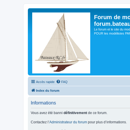
Forum de mo
forum.batea
Le forum et le site du mo
POUR les modélistes PAR 
Accès rapide
FAQ
Index du forum
Informations
Vous avez été banni
définitivement
de ce forum.
Contactez l’
Administrateur du forum
pour plus d’informations.