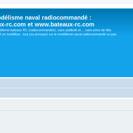
délisme naval radiocommandé :
ux-rc.com et www.bateaux-rc.com
délisme bateaux RC (radiocommandés), sans publicité et ... sans prise de tête.
un modéliste : tout (ou presque) sur le modélisme naval radiocommandé ou pas.