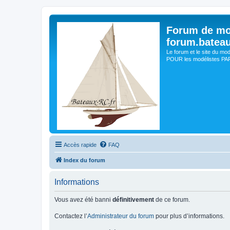
Forum de mo
forum.batea
Le forum et le site du mo
POUR les modélistes PAR 
Accès rapide
FAQ
Index du forum
Informations
Vous avez été banni
définitivement
de ce forum.
Contactez l’
Administrateur du forum
pour plus d’informations.