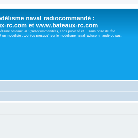
délisme naval radiocommandé :
ux-rc.com et www.bateaux-rc.com
délisme bateaux RC (radiocommandés), sans publicité et ... sans prise de tête.
un modéliste : tout (ou presque) sur le modélisme naval radiocommandé ou pas.