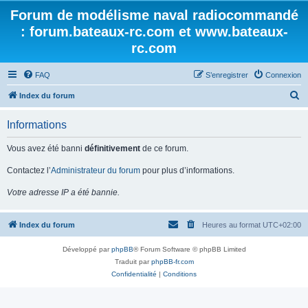
Forum de modélisme naval radiocommandé
: forum.bateaux-rc.com et www.bateaux-
rc.com
FAQ
S’enregistrer
Connexion
R
Index du forum
e
Informations
c
h
Vous avez été banni
définitivement
de ce forum.
e
Contactez l’
Administrateur du forum
pour plus d’informations.
r
Votre adresse IP a été bannie.
c
h
Index du forum
Heures au format
UTC+02:00
e
r
Développé par
phpBB
® Forum Software © phpBB Limited
Traduit par
phpBB-fr.com
Confidentialité
|
Conditions