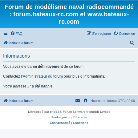
Forum de modélisme naval radiocommandé
: forum.bateaux-rc.com et www.bateaux-
rc.com
FAQ
S’enregistrer
Connexion
R
Index du forum
e
Informations
c
h
Vous avez été banni
définitivement
de ce forum.
e
Contactez l’
Administrateur du forum
pour plus d’informations.
r
Votre adresse IP a été bannie.
c
h
Index du forum
Heures au format
UTC+02:00
e
r
Développé par
phpBB
® Forum Software © phpBB Limited
Traduit par
phpBB-fr.com
Confidentialité
|
Conditions