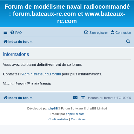
Forum de modélisme naval radiocommandé
: forum.bateaux-rc.com et www.bateaux-
rc.com
FAQ
S’enregistrer
Connexion
R
Index du forum
e
Informations
c
h
Vous avez été banni
définitivement
de ce forum.
e
Contactez l’
Administrateur du forum
pour plus d’informations.
r
Votre adresse IP a été bannie.
c
h
Index du forum
Heures au format
UTC+02:00
e
r
Développé par
phpBB
® Forum Software © phpBB Limited
Traduit par
phpBB-fr.com
Confidentialité
|
Conditions