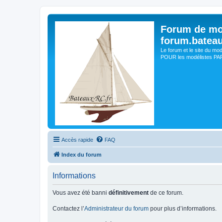
Forum de mo
forum.batea
Le forum et le site du mo
POUR les modélistes PAR 
Accès rapide
FAQ
Index du forum
Informations
Vous avez été banni
définitivement
de ce forum.
Contactez l’
Administrateur du forum
pour plus d’informations.