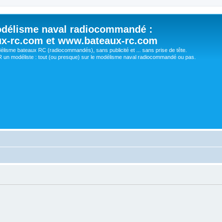
délisme naval radiocommandé :
ux-rc.com et www.bateaux-rc.com
délisme bateaux RC (radiocommandés), sans publicité et ... sans prise de tête.
un modéliste : tout (ou presque) sur le modélisme naval radiocommandé ou pas.