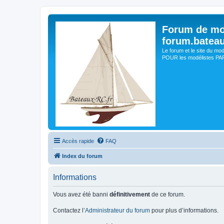
Forum de mo
forum.batea
Le forum et le site du mo
POUR les modélistes PAR 
Accès rapide
FAQ
Index du forum
Informations
Vous avez été banni
définitivement
de ce forum.
Contactez l’
Administrateur du forum
pour plus d’informations.