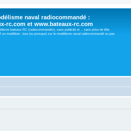
délisme naval radiocommandé :
ux-rc.com et www.bateaux-rc.com
délisme bateaux RC (radiocommandés), sans publicité et ... sans prise de tête.
un modéliste : tout (ou presque) sur le modélisme naval radiocommandé ou pas.