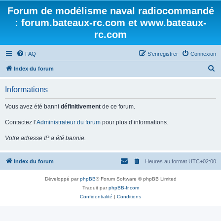
Forum de modélisme naval radiocommandé
: forum.bateaux-rc.com et www.bateaux-
rc.com
FAQ
S’enregistrer
Connexion
R
Index du forum
e
Informations
c
h
Vous avez été banni
définitivement
de ce forum.
e
Contactez l’
Administrateur du forum
pour plus d’informations.
r
Votre adresse IP a été bannie.
c
h
Index du forum
Heures au format
UTC+02:00
e
r
Développé par
phpBB
® Forum Software © phpBB Limited
Traduit par
phpBB-fr.com
Confidentialité
|
Conditions