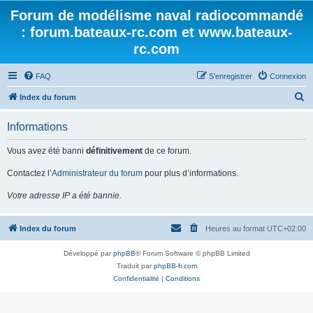
Forum de modélisme naval radiocommandé
: forum.bateaux-rc.com et www.bateaux-
rc.com
FAQ
S’enregistrer
Connexion
R
Index du forum
e
Informations
c
h
Vous avez été banni
définitivement
de ce forum.
e
Contactez l’
Administrateur du forum
pour plus d’informations.
r
Votre adresse IP a été bannie.
c
h
Index du forum
Heures au format
UTC+02:00
e
r
Développé par
phpBB
® Forum Software © phpBB Limited
Traduit par
phpBB-fr.com
Confidentialité
|
Conditions