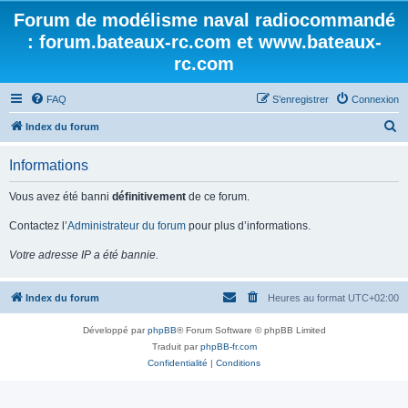
Forum de modélisme naval radiocommandé
: forum.bateaux-rc.com et www.bateaux-
rc.com
FAQ
S’enregistrer
Connexion
R
Index du forum
e
Informations
c
h
Vous avez été banni
définitivement
de ce forum.
e
Contactez l’
Administrateur du forum
pour plus d’informations.
r
Votre adresse IP a été bannie.
c
h
Index du forum
Heures au format
UTC+02:00
e
r
Développé par
phpBB
® Forum Software © phpBB Limited
Traduit par
phpBB-fr.com
Confidentialité
|
Conditions