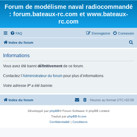
Forum de modélisme naval radiocommandé
: forum.bateaux-rc.com et www.bateaux-
rc.com
FAQ
S’enregistrer
Connexion
R
Index du forum
e
Informations
c
h
Vous avez été banni
définitivement
de ce forum.
e
Contactez l’
Administrateur du forum
pour plus d’informations.
r
Votre adresse IP a été bannie.
c
h
Index du forum
Heures au format
UTC+02:00
e
r
Développé par
phpBB
® Forum Software © phpBB Limited
Traduit par
phpBB-fr.com
Confidentialité
|
Conditions