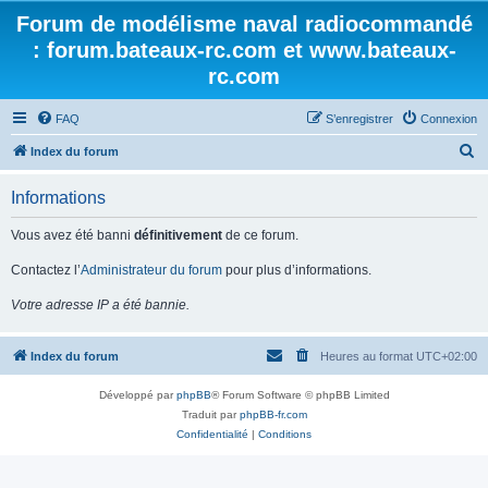
Forum de modélisme naval radiocommandé
: forum.bateaux-rc.com et www.bateaux-
rc.com
FAQ
S’enregistrer
Connexion
R
Index du forum
e
Informations
c
h
Vous avez été banni
définitivement
de ce forum.
e
Contactez l’
Administrateur du forum
pour plus d’informations.
r
Votre adresse IP a été bannie.
c
h
Index du forum
Heures au format
UTC+02:00
e
r
Développé par
phpBB
® Forum Software © phpBB Limited
Traduit par
phpBB-fr.com
Confidentialité
|
Conditions