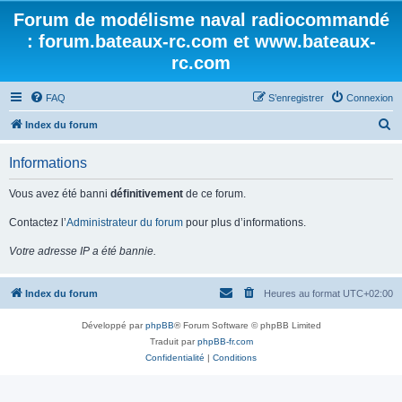
Forum de modélisme naval radiocommandé
: forum.bateaux-rc.com et www.bateaux-
rc.com
FAQ
S’enregistrer
Connexion
R
Index du forum
e
Informations
c
h
Vous avez été banni
définitivement
de ce forum.
e
Contactez l’
Administrateur du forum
pour plus d’informations.
r
Votre adresse IP a été bannie.
c
h
Index du forum
Heures au format
UTC+02:00
e
r
Développé par
phpBB
® Forum Software © phpBB Limited
Traduit par
phpBB-fr.com
Confidentialité
|
Conditions