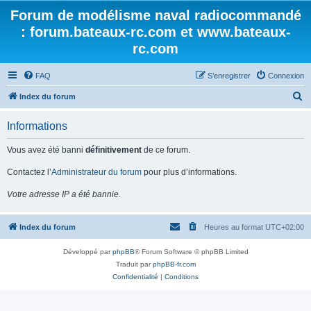
Forum de modélisme naval radiocommandé
: forum.bateaux-rc.com et www.bateaux-
rc.com
FAQ
S’enregistrer
Connexion
R
Index du forum
e
Informations
c
h
Vous avez été banni
définitivement
de ce forum.
e
Contactez l’
Administrateur du forum
pour plus d’informations.
r
Votre adresse IP a été bannie.
c
h
Index du forum
Heures au format
UTC+02:00
e
r
Développé par
phpBB
® Forum Software © phpBB Limited
Traduit par
phpBB-fr.com
Confidentialité
|
Conditions