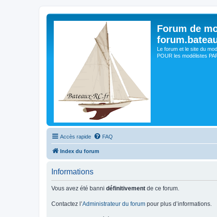
Forum de mo
forum.batea
Le forum et le site du mo
POUR les modélistes PAR 
Accès rapide
FAQ
Index du forum
Informations
Vous avez été banni
définitivement
de ce forum.
Contactez l’
Administrateur du forum
pour plus d’informations.