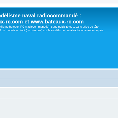
délisme naval radiocommandé :
ux-rc.com et www.bateaux-rc.com
délisme bateaux RC (radiocommandés), sans publicité et ... sans prise de tête.
un modéliste : tout (ou presque) sur le modélisme naval radiocommandé ou pas.