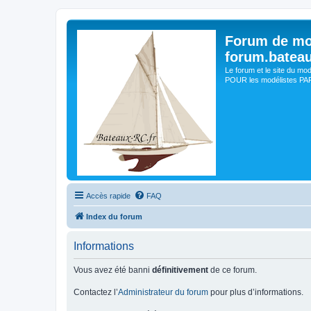
Forum de mo
forum.batea
Le forum et le site du mo
POUR les modélistes PAR 
Accès rapide
FAQ
Index du forum
Informations
Vous avez été banni
définitivement
de ce forum.
Contactez l’
Administrateur du forum
pour plus d’informations.