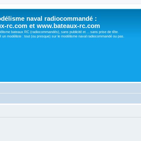
délisme naval radiocommandé :
ux-rc.com et www.bateaux-rc.com
délisme bateaux RC (radiocommandés), sans publicité et ... sans prise de tête.
un modéliste : tout (ou presque) sur le modélisme naval radiocommandé ou pas.