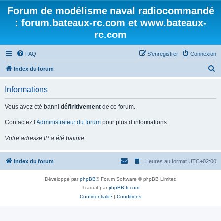
Forum de modélisme naval radiocommandé
: forum.bateaux-rc.com et www.bateaux-
rc.com
FAQ
S’enregistrer
Connexion
R
Index du forum
e
Informations
c
h
Vous avez été banni
définitivement
de ce forum.
e
Contactez l’
Administrateur du forum
pour plus d’informations.
r
Votre adresse IP a été bannie.
c
h
Index du forum
Heures au format
UTC+02:00
e
r
Développé par
phpBB
® Forum Software © phpBB Limited
Traduit par
phpBB-fr.com
Confidentialité
|
Conditions