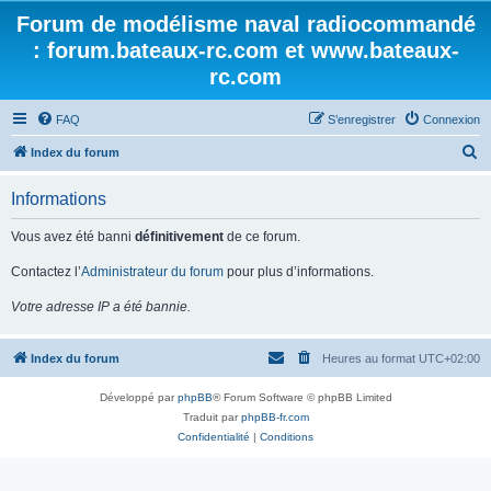
Forum de modélisme naval radiocommandé
: forum.bateaux-rc.com et www.bateaux-
rc.com
FAQ
S’enregistrer
Connexion
R
Index du forum
e
Informations
c
h
Vous avez été banni
définitivement
de ce forum.
e
Contactez l’
Administrateur du forum
pour plus d’informations.
r
Votre adresse IP a été bannie.
c
h
Index du forum
Heures au format
UTC+02:00
e
r
Développé par
phpBB
® Forum Software © phpBB Limited
Traduit par
phpBB-fr.com
Confidentialité
|
Conditions