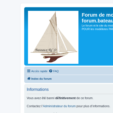
Forum de mo
forum.batea
Le forum et le site du mo
POUR les modélistes PAR 
Accès rapide
FAQ
Index du forum
Informations
Vous avez été banni
définitivement
de ce forum.
Contactez l’
Administrateur du forum
pour plus d’informations.