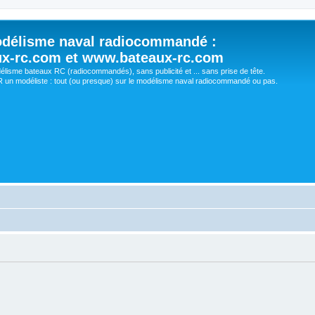
délisme naval radiocommandé :
ux-rc.com et www.bateaux-rc.com
délisme bateaux RC (radiocommandés), sans publicité et ... sans prise de tête.
un modéliste : tout (ou presque) sur le modélisme naval radiocommandé ou pas.