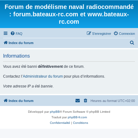
Forum de modélisme naval radiocommandé
: forum.bateaux-rc.com et www.bateaux-
rc.com
FAQ
S’enregistrer
Connexion
R
Index du forum
e
Informations
c
h
Vous avez été banni
définitivement
de ce forum.
e
Contactez l’
Administrateur du forum
pour plus d’informations.
r
Votre adresse IP a été bannie.
c
h
Index du forum
Heures au format
UTC+02:00
e
r
Développé par
phpBB
® Forum Software © phpBB Limited
Traduit par
phpBB-fr.com
Confidentialité
|
Conditions