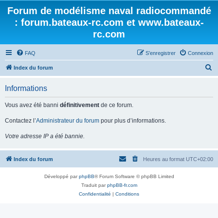
Forum de modélisme naval radiocommandé
: forum.bateaux-rc.com et www.bateaux-
rc.com
FAQ
S’enregistrer
Connexion
R
Index du forum
e
Informations
c
h
Vous avez été banni
définitivement
de ce forum.
e
Contactez l’
Administrateur du forum
pour plus d’informations.
r
Votre adresse IP a été bannie.
c
h
Index du forum
Heures au format
UTC+02:00
e
r
Développé par
phpBB
® Forum Software © phpBB Limited
Traduit par
phpBB-fr.com
Confidentialité
|
Conditions