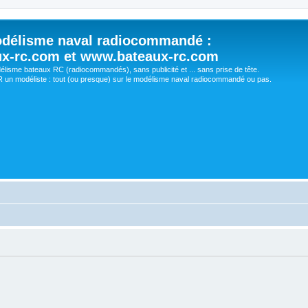
délisme naval radiocommandé :
ux-rc.com et www.bateaux-rc.com
délisme bateaux RC (radiocommandés), sans publicité et ... sans prise de tête.
un modéliste : tout (ou presque) sur le modélisme naval radiocommandé ou pas.