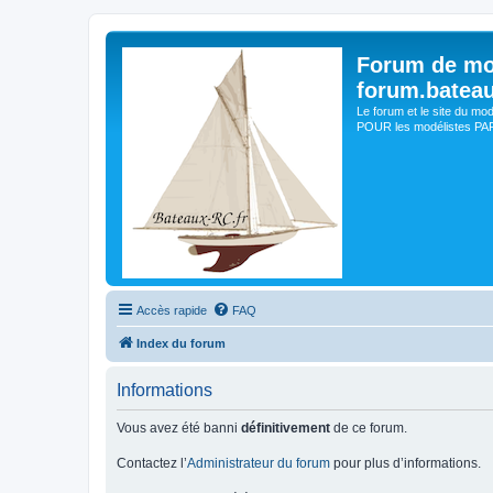
Forum de mo
forum.batea
Le forum et le site du mo
POUR les modélistes PAR 
Accès rapide
FAQ
Index du forum
Informations
Vous avez été banni
définitivement
de ce forum.
Contactez l’
Administrateur du forum
pour plus d’informations.