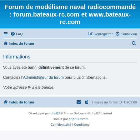
Forum de modélisme naval radiocommandé
: forum.bateaux-rc.com et www.bateaux-
rc.com
FAQ
S’enregistrer
Connexion
R
Index du forum
e
Informations
c
h
Vous avez été banni
définitivement
de ce forum.
e
Contactez l’
Administrateur du forum
pour plus d’informations.
r
Votre adresse IP a été bannie.
c
h
Index du forum
Heures au format
UTC+02:00
e
r
Développé par
phpBB
® Forum Software © phpBB Limited
Traduit par
phpBB-fr.com
Confidentialité
|
Conditions