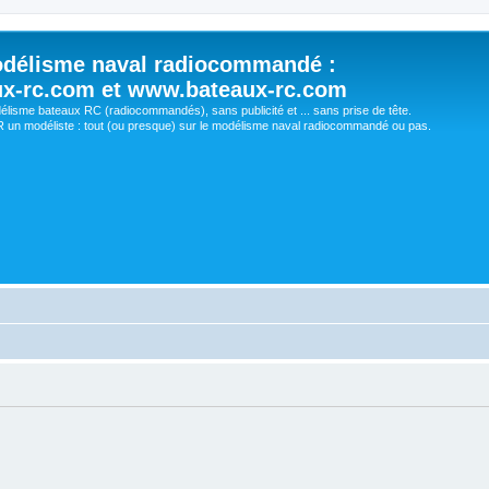
délisme naval radiocommandé :
ux-rc.com et www.bateaux-rc.com
délisme bateaux RC (radiocommandés), sans publicité et ... sans prise de tête.
un modéliste : tout (ou presque) sur le modélisme naval radiocommandé ou pas.