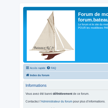
Forum de mo
forum.batea
Le forum et le site du mo
POUR les modélistes PAR 
Accès rapide
FAQ
Index du forum
Informations
Vous avez été banni
définitivement
de ce forum.
Contactez l’
Administrateur du forum
pour plus d’informations.