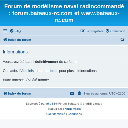
Forum de modélisme naval radiocommandé
: forum.bateaux-rc.com et www.bateaux-
rc.com
FAQ
S’enregistrer
Connexion
R
Index du forum
e
Informations
c
h
Vous avez été banni
définitivement
de ce forum.
e
Contactez l’
Administrateur du forum
pour plus d’informations.
r
Votre adresse IP a été bannie.
c
h
Index du forum
Heures au format
UTC+02:00
e
r
Développé par
phpBB
® Forum Software © phpBB Limited
Traduit par
phpBB-fr.com
Confidentialité
|
Conditions