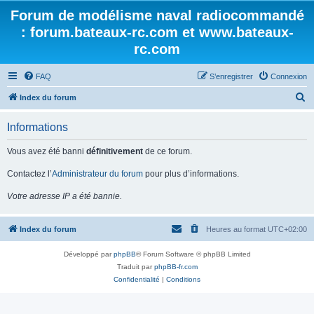
Forum de modélisme naval radiocommandé
: forum.bateaux-rc.com et www.bateaux-
rc.com
FAQ
S’enregistrer
Connexion
R
Index du forum
e
Informations
c
h
Vous avez été banni
définitivement
de ce forum.
e
Contactez l’
Administrateur du forum
pour plus d’informations.
r
Votre adresse IP a été bannie.
c
h
Index du forum
Heures au format
UTC+02:00
e
r
Développé par
phpBB
® Forum Software © phpBB Limited
Traduit par
phpBB-fr.com
Confidentialité
|
Conditions