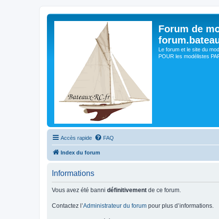
Forum de mo
forum.batea
Le forum et le site du mo
POUR les modélistes PAR 
Accès rapide
FAQ
Index du forum
Informations
Vous avez été banni
définitivement
de ce forum.
Contactez l’
Administrateur du forum
pour plus d’informations.