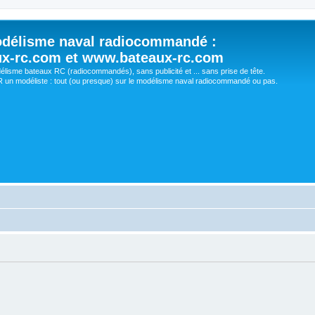
délisme naval radiocommandé :
ux-rc.com et www.bateaux-rc.com
délisme bateaux RC (radiocommandés), sans publicité et ... sans prise de tête.
un modéliste : tout (ou presque) sur le modélisme naval radiocommandé ou pas.