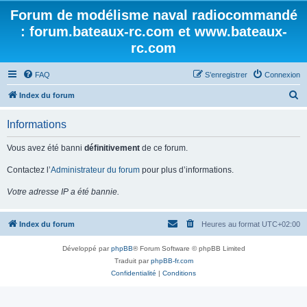
Forum de modélisme naval radiocommandé
: forum.bateaux-rc.com et www.bateaux-
rc.com
FAQ
S’enregistrer
Connexion
R
Index du forum
e
Informations
c
h
Vous avez été banni
définitivement
de ce forum.
e
Contactez l’
Administrateur du forum
pour plus d’informations.
r
Votre adresse IP a été bannie.
c
h
Index du forum
Heures au format
UTC+02:00
e
r
Développé par
phpBB
® Forum Software © phpBB Limited
Traduit par
phpBB-fr.com
Confidentialité
|
Conditions