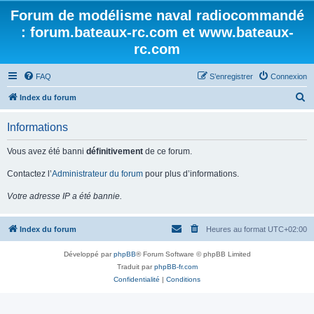
Forum de modélisme naval radiocommandé
: forum.bateaux-rc.com et www.bateaux-
rc.com
FAQ
S’enregistrer
Connexion
R
Index du forum
e
Informations
c
h
Vous avez été banni
définitivement
de ce forum.
e
Contactez l’
Administrateur du forum
pour plus d’informations.
r
Votre adresse IP a été bannie.
c
h
Index du forum
Heures au format
UTC+02:00
e
r
Développé par
phpBB
® Forum Software © phpBB Limited
Traduit par
phpBB-fr.com
Confidentialité
|
Conditions