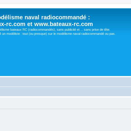
délisme naval radiocommandé :
ux-rc.com et www.bateaux-rc.com
délisme bateaux RC (radiocommandés), sans publicité et ... sans prise de tête.
un modéliste : tout (ou presque) sur le modélisme naval radiocommandé ou pas.