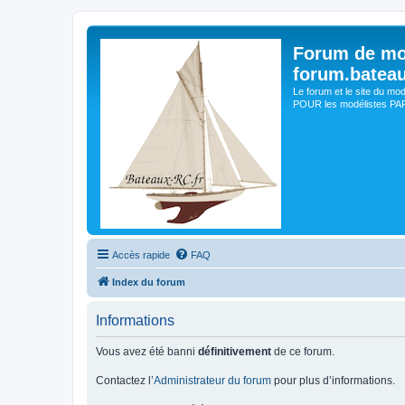
Forum de mo
forum.batea
Le forum et le site du mo
POUR les modélistes PAR 
Accès rapide
FAQ
Index du forum
Informations
Vous avez été banni
définitivement
de ce forum.
Contactez l’
Administrateur du forum
pour plus d’informations.