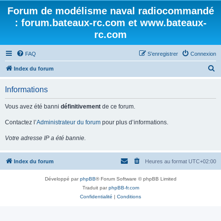
Forum de modélisme naval radiocommandé
: forum.bateaux-rc.com et www.bateaux-
rc.com
FAQ
S’enregistrer
Connexion
R
Index du forum
e
Informations
c
h
Vous avez été banni
définitivement
de ce forum.
e
Contactez l’
Administrateur du forum
pour plus d’informations.
r
Votre adresse IP a été bannie.
c
h
Index du forum
Heures au format
UTC+02:00
e
r
Développé par
phpBB
® Forum Software © phpBB Limited
Traduit par
phpBB-fr.com
Confidentialité
|
Conditions