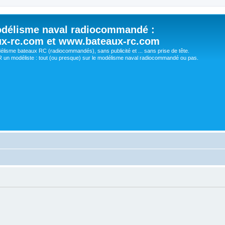
délisme naval radiocommandé :
ux-rc.com et www.bateaux-rc.com
délisme bateaux RC (radiocommandés), sans publicité et ... sans prise de tête.
un modéliste : tout (ou presque) sur le modélisme naval radiocommandé ou pas.