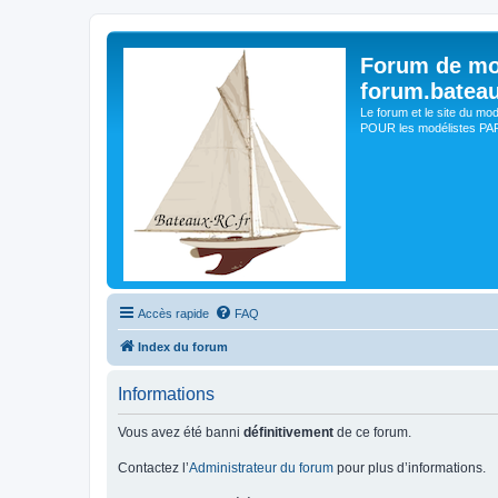
Forum de mo
forum.batea
Le forum et le site du mo
POUR les modélistes PAR 
Accès rapide
FAQ
Index du forum
Informations
Vous avez été banni
définitivement
de ce forum.
Contactez l’
Administrateur du forum
pour plus d’informations.