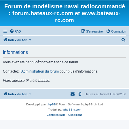
Forum de modélisme naval radiocommandé
: forum.bateaux-rc.com et www.bateaux-
rc.com
FAQ
S’enregistrer
Connexion
R
Index du forum
e
Informations
c
h
Vous avez été banni
définitivement
de ce forum.
e
Contactez l’
Administrateur du forum
pour plus d’informations.
r
Votre adresse IP a été bannie.
c
h
Index du forum
Heures au format
UTC+02:00
e
r
Développé par
phpBB
® Forum Software © phpBB Limited
Traduit par
phpBB-fr.com
Confidentialité
|
Conditions