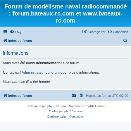
Forum de modélisme naval radiocommandé
: forum.bateaux-rc.com et www.bateaux-
rc.com
FAQ
S’enregistrer
Connexion
R
Index du forum
e
Informations
c
h
Vous avez été banni
définitivement
de ce forum.
e
Contactez l’
Administrateur du forum
pour plus d’informations.
r
Votre adresse IP a été bannie.
c
h
Index du forum
Heures au format
UTC+02:00
e
r
Développé par
phpBB
® Forum Software © phpBB Limited
Traduit par
phpBB-fr.com
Confidentialité
|
Conditions