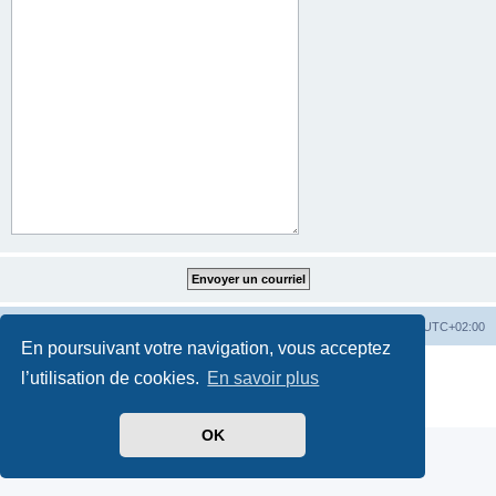
Index du forum
Heures au format
UTC+02:00
En poursuivant votre navigation, vous acceptez
Développé par
phpBB
® Forum Software © phpBB Limited
l’utilisation de cookies.
En savoir plus
Traduit par
phpBB-fr.com
Confidentialité
|
Conditions
OK