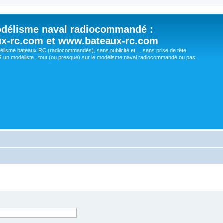
délisme naval radiocommandé :
ux-rc.com et www.bateaux-rc.com
délisme bateaux RC (radiocommandés), sans publicité et ... sans prise de tête.
un modéliste : tout (ou presque) sur le modélisme naval radiocommandé ou pas.