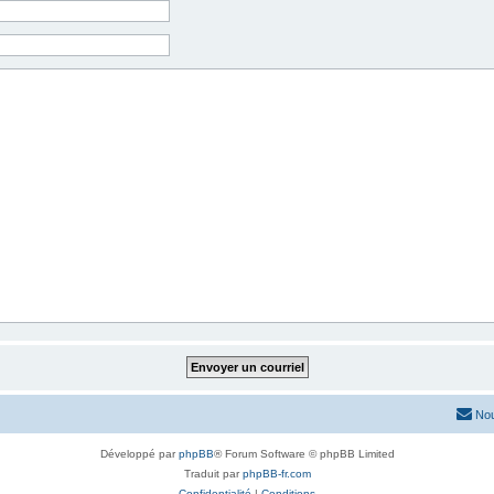
Nou
Développé par
phpBB
® Forum Software © phpBB Limited
Traduit par
phpBB-fr.com
Confidentialité
|
Conditions