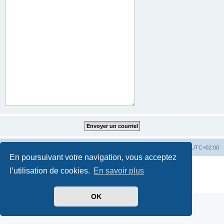
Index du forum
Heures au format
UTC+02:00
En poursuivant votre navigation, vous acceptez
Développé par
phpBB
® Forum Software © phpBB Limited
l’utilisation de cookies.
En savoir plus
Traduit par
phpBB-fr.com
Confidentialité
|
Conditions
OK