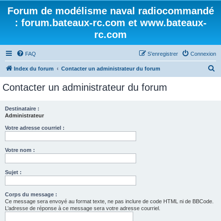
Forum de modélisme naval radiocommandé
: forum.bateaux-rc.com et www.bateaux-
rc.com
FAQ
S’enregistrer
Connexion
R
Index du forum
Contacter un administrateur du forum
e
Contacter un administrateur du forum
c
h
Destinataire :
Administrateur
e
r
Votre adresse courriel :
c
Votre nom :
h
e
Sujet :
r
Corps du message :
Ce message sera envoyé au format texte, ne pas inclure de code HTML ni de BBCode.
L’adresse de réponse à ce message sera votre adresse courriel.