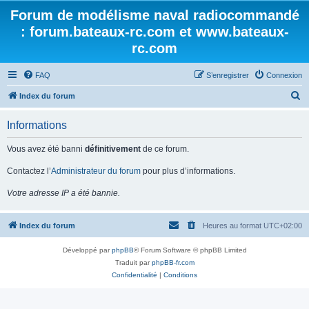
Forum de modélisme naval radiocommandé
: forum.bateaux-rc.com et www.bateaux-
rc.com
FAQ
S’enregistrer
Connexion
R
Index du forum
e
Informations
c
h
Vous avez été banni
définitivement
de ce forum.
e
Contactez l’
Administrateur du forum
pour plus d’informations.
r
Votre adresse IP a été bannie.
c
h
Index du forum
Heures au format
UTC+02:00
e
r
Développé par
phpBB
® Forum Software © phpBB Limited
Traduit par
phpBB-fr.com
Confidentialité
|
Conditions