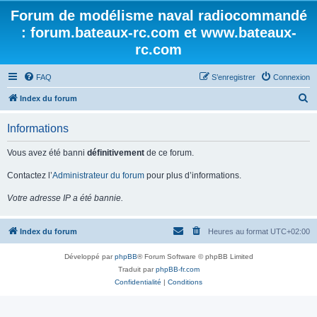
Forum de modélisme naval radiocommandé
: forum.bateaux-rc.com et www.bateaux-
rc.com
FAQ
S’enregistrer
Connexion
R
Index du forum
e
Informations
c
h
Vous avez été banni
définitivement
de ce forum.
e
Contactez l’
Administrateur du forum
pour plus d’informations.
r
Votre adresse IP a été bannie.
c
h
Index du forum
Heures au format
UTC+02:00
e
r
Développé par
phpBB
® Forum Software © phpBB Limited
Traduit par
phpBB-fr.com
Confidentialité
|
Conditions