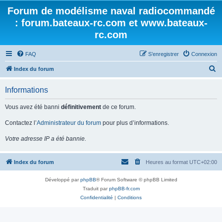
Forum de modélisme naval radiocommandé
: forum.bateaux-rc.com et www.bateaux-
rc.com
FAQ
S’enregistrer
Connexion
R
Index du forum
e
Informations
c
h
Vous avez été banni
définitivement
de ce forum.
e
Contactez l’
Administrateur du forum
pour plus d’informations.
r
Votre adresse IP a été bannie.
c
h
Index du forum
Heures au format
UTC+02:00
e
r
Développé par
phpBB
® Forum Software © phpBB Limited
Traduit par
phpBB-fr.com
Confidentialité
|
Conditions