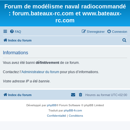
Forum de modélisme naval radiocommandé
: forum.bateaux-rc.com et www.bateaux-
rc.com
FAQ
S’enregistrer
Connexion
R
Index du forum
e
Informations
c
h
Vous avez été banni
définitivement
de ce forum.
e
Contactez l’
Administrateur du forum
pour plus d’informations.
r
Votre adresse IP a été bannie.
c
h
Index du forum
Heures au format
UTC+02:00
e
r
Développé par
phpBB
® Forum Software © phpBB Limited
Traduit par
phpBB-fr.com
Confidentialité
|
Conditions