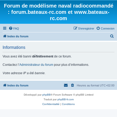
Forum de modélisme naval radiocommandé
: forum.bateaux-rc.com et www.bateaux-
rc.com
FAQ
S’enregistrer
Connexion
R
Index du forum
e
Informations
c
h
Vous avez été banni
définitivement
de ce forum.
e
Contactez l’
Administrateur du forum
pour plus d’informations.
r
Votre adresse IP a été bannie.
c
h
Index du forum
Heures au format
UTC+02:00
e
r
Développé par
phpBB
® Forum Software © phpBB Limited
Traduit par
phpBB-fr.com
Confidentialité
|
Conditions