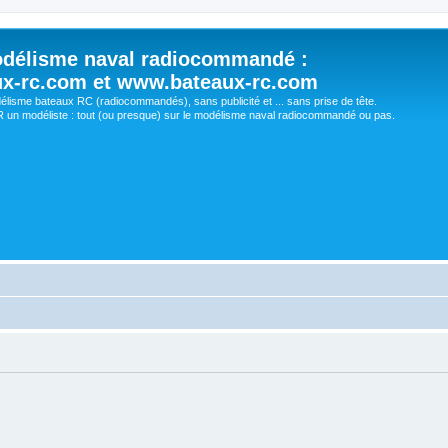
délisme naval radiocommandé :
ux-rc.com et www.bateaux-rc.com
délisme bateaux RC (radiocommandés), sans publicité et ... sans prise de tête.
un modéliste : tout (ou presque) sur le modélisme naval radiocommandé ou pas.