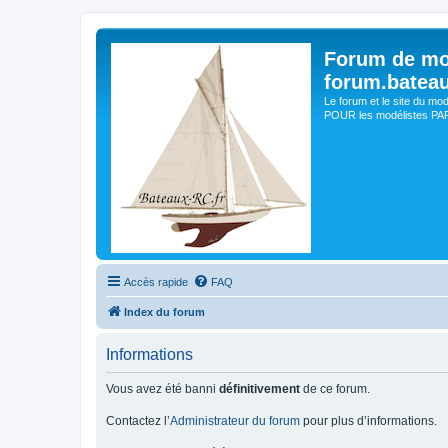
Forum de mo
forum.batea
Le forum et le site du mo
POUR les modélistes PAR 
Accès rapide
FAQ
Index du forum
Informations
Vous avez été banni
définitivement
de ce forum.
Contactez l’
Administrateur du forum
pour plus d’informations.